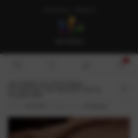
Zarejestruj się
Zaloguj się
JAK POMÓC PSU PRZETRWAĆ
0
SYLWESTRA? JAK USPOKOIĆ PSA W
SYLWESTRA?
Dodano:
30-12-2021
w kategorii:
-
autor:
Pirosklep.pl