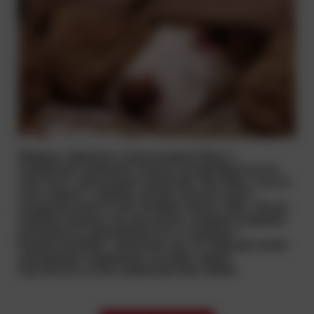
Witajcie, miłośnicy czworonogów! Wraz z
nadejściem Sylwestra miasta rozświetlają huczne
fajerwerki
i ekscytujące wystrzały. Dla wielu z nas to
czas radości i zabawy, ale dla naszych psich
przyjaciół może to być źródłem stresu i lęku. W tym
artykule dowiesz się, jak pomóc swojemu pupilowi
przetrwać tę sylwestrową noc w spokoju i
bezpieczeństwie. Jeśli boisz się, że Twój pies może
zareagować negatywnie na hałas i błysk
fajerwerków
, to ten artykuł jest dla Ciebie!