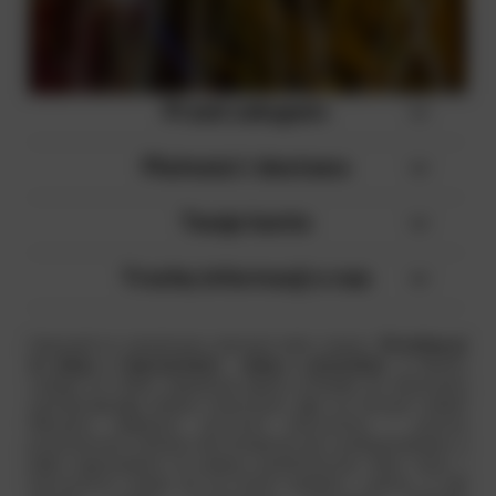
Przed zakupem
Płatności i dostawa
Twoje konto
Trochę informacji o nas
Fajerwerki to nieodzowny element wielu imprez.
Pirosklep.pl
to sklep z fajerwerkami
i
sklep z petardami
, w którym
czekają na Ciebie najwyższej jakości produkty do stworzenia
zachwycającego pokazu sztucznych ogni na nocnym niebie!
Oferujmy najlepsze
wyrzutnie fajerwerków
i
petardy
przeznaczone zarówno dla amatorów, jak i profesjonalistów, a
także wyposażenie na pokazy pirotechniczne. Nasz
sklep z
fajerwerkami
działa już od trzech pokoleń i wiemy, w jaki