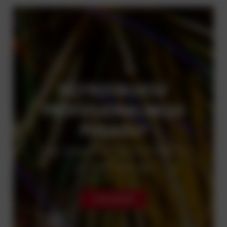
POTRZEBUJESZ
PROFESJONALNEGO
POKAZU?
zapraszamy do kontaktu
22 723 84 00
ZADZWOŃ