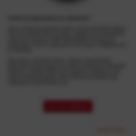
Jesteś przygotowany na sylwestra?
Jak w sylwestra sprawić sobie i innym mnóstwo frajdy?
Dla nas odpowiedź jest jedna. Magicznie rozświetlone
niebo przy pomocy setek fajerwerków, tworzących
zapierające dech w piersiach iluminacje. Dokładnie tak
to widzimy...
Wyrzutnie, rzymskie ognie, rakiety i wystrzałowe
fajerwerki reżyserujące na niebie prawdziwe spektakle
kolorów i świateł. Wybór jest ogromny, dlatego w tym
wpisie podpowiadamy, które atrakcje sprawdzą się
najlepiej w sylwestrową noc.
CZYTAJ WIĘCEJ
czytaj całość »