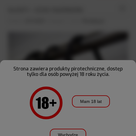
0
SILENTY - CICHE FAJERWERKI
Dodano:
23-11-2021
w kategorii:
-
autor:
Pirosklep.pl
Strona zawiera produkty pirotechniczne, dostęp
tylko dla osób powyżej 18 roku życia.
Mam 18 lat
No sound fireworks - nowy trend w branży
fajerwerków
Wychodzę