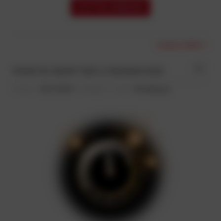
CZYTAJ WIĘCEJ
czytaj całość »
0
POWITAJ NOWY ROK Z ROZMACHEM
Dodano:
30-11-2021
w kategorii:
-
autor:
Pirosklep.pl